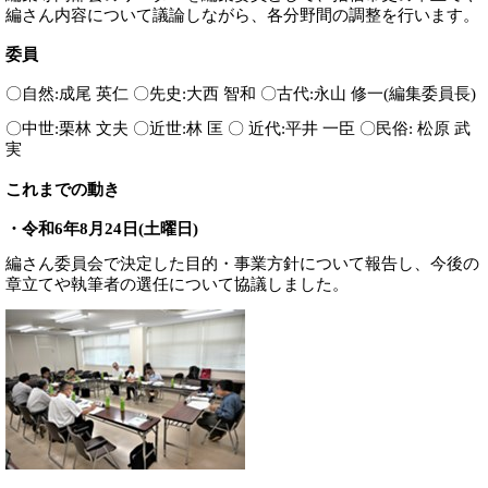
編さん内容について議論しながら
、
各分野間の調整を行います。
委員
〇自然:成尾 英仁 〇先史:大西 智和 〇古代:永山 修一(
編集委員長
)
〇中世:
栗林 文夫 〇
近世:
林 匡 〇
近代:
平井 一臣 〇
民俗:
松原 武
実
これまでの動き
・令和6年8月24日(土曜日)
編さん委員会で決定した目的・事業方針について報告し
、
今後の
章立てや
執筆者の選任
について協議しました。