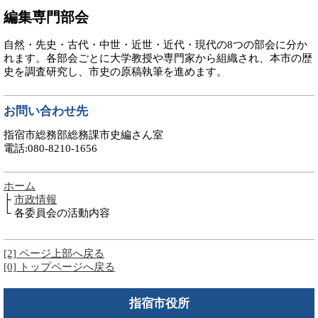
編集専門部会
自然・先史・古代・中世・近世・近代・現代の8つの
部会に分か
れます。
各部会ごとに大学教授や専門家から組織され
、
本市の歴
史を調査研究し
、
市史の原稿執筆を進めます。
お問い合わせ先
指宿市総務部総務課市史編さん室
電話:080-8210-1656
ホーム
├
市政情報
└ 各委員会の活動内容
[2] ページ上部へ戻る
[0] トップページへ戻る
指宿市役所