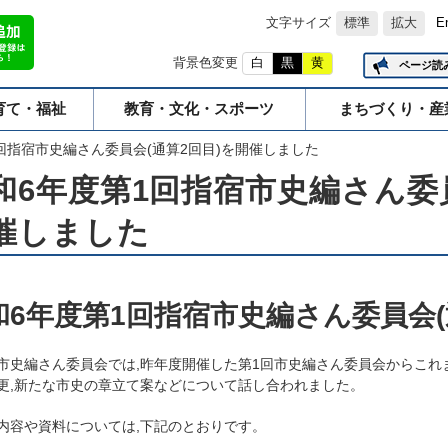
文字サイズ
標準
拡大
E
背景色変更
白
黒
黄
ページ読
育て・福祉
教育・文化・スポーツ
まちづくり・産
回指宿市史編さん委員会(通算2回目)を開催しました
和6年度第1回指宿市史編さん委員
催しました
和6年度第1回指宿市史編さん委員会(
市史編さん委員会では,昨年度開催した第1回市史編さん委員会からこれ
更,新たな市史の章立て案などについて話し合われました。
内容や資料については,下記のとおりです。