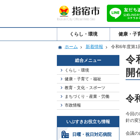
Ibusuki City Official Web Site
くらし・環境
健康・子
ホーム
新着情報
令和6年度第1
令
総合メニュー
開
くらし・環境
健康・子育て・福祉
教育・文化・スポーツ
令
まちづくり・産業・労働
市政情報
今回の
針の変
いぶすきお役立ち情報
会議の
日曜・祝日対応病院