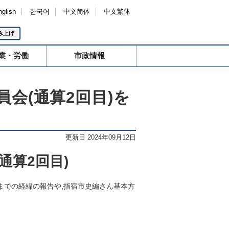
nglish
한국어
中文简体
中文繁体
み上げ
業・労働
市政情報
会(通算2回目)を
更新日 2024年09月12日
通算2回目)
までの経緯の報告や,指宿市史編さん基本方