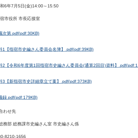
和6年7月5日(金)14:00～15:50
指宿市役所 市長応接室
次第.pdf
(pdf:30KB)
料1【指宿市史編さん委員会名簿】.pdf
(pdf:39KB)
料2【令和6年度第1回指宿市史編さん委員会(通算2回目)資料】.pdf
(pdf:
料3【新指宿市史詳細章立て案】.pdf
(pdf:373KB)
録.pdf
(pdf:179KB)
合わせ先
総務部 総務課市史編さん室 市史編さん係
0-8210-1656