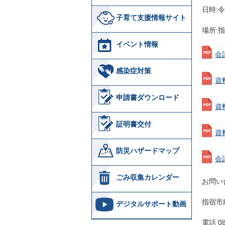
日時:令
子育て支援情報サイト
場所:
イベント情報
会議
感染症対策
資
申請書ダウンロード
資
証明書交付
資
防災ハザードマップ
会議
ごみ収集カレンダー
お問い
指宿市
デジタルサポート動画
電話 08