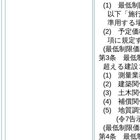
(1)
最低制
以下「施
準用する
(2)
予定価
項に規定
(最低制限
第3条
最低
超える建設
(1)
測量業
(2)
建築関
(3)
土木関
(4)
補償関
(5)
地質調
(令7告
(最低制限
第4条
最低