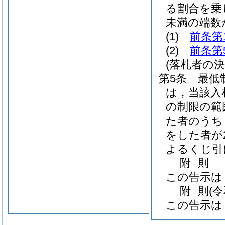
る割合を乗
未満の端数
(1)
前条第
(2)
前条第
(落札者の決
第5条
最低
は，当該入
の制限の範
た者のうち
をした者が
よるくじ引
附
則
この告示は
附
則
(
この告示は