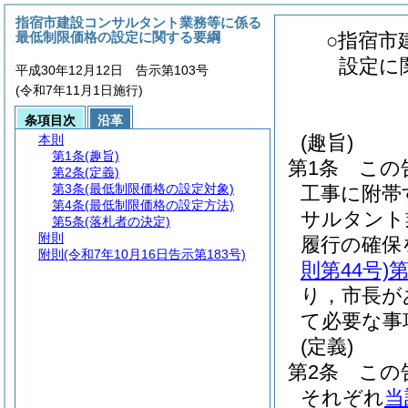
指宿市建設コンサルタント業務等に係る
最低制限価格の設定に関する要綱
○指宿市
設定に
平成30年12月12日 告示第103号
(令和7年11月1日施行)
条項目次
沿革
(趣旨)
本則
第1条
(趣旨)
第1条
この
第2条
(定義)
第3条
(最低制限価格の設定対象)
工事に附帯
第4条
(最低制限価格の設定方法)
サルタント
第5条
(落札者の決定)
附則
履行の確保
附則
(令和7年10月16日告示第183号)
則第44号)
第
り，市長が
て必要な事
(定義)
第2条
この
それぞれ
当