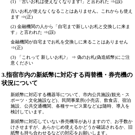
(1) 「古いお札は使えなくなります!」と言われた ⇒(誤)
古いお札が使えなくなることはありません。これからも使え
ます ⇒(正)
(2) 金融機関の人から「自宅まで新しいお札と交換しに来ま
す」と言われた ⇒(誤)
金融機関が自宅までお札を交換しに来ることはありません
⇒(正)
(3) 「これって 新しいお札?」 ⇒ 偽のお札(偽造紙幣)にご注
意ください
3.指宿市内の新紙幣に対応する両替機・券売機の
状況について
新紙幣に対応する機器等について、市内公共施設(観光・ス
ポーツ・文化施設など)、民間事業所(小売店、飲食店、宿泊
施設、公共交通機関、各種サービス業など)は随時、導入を
検討しています。
新紙幣に対応していない券売機等がありますので、お手数か
けさせますが、あらかじめ使えるかどうか確認されるか、旧
紙幣も持ち合わせるなどの対応をお願いします。