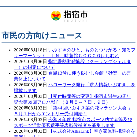
市民の方向けニュース
2026年08月18日
いぶすきのひと、ものとつながる・知るフ
リーマーケット ＩＮ 時遊館ＣＯＣＣＯはしむれ
2026年08月06日
指定暑熱避難施設（クーリングシェルタ
ー）の指定について
2026年08月06日
台風13号に伴う砂むし会館「砂楽」の営
業休止について
2026年08月06日
ハローワーク発行「求人情報いぶすき」を
掲載します
2026年08月03日
【受付時間等の変更】指宿市誕生20周年
記念第39回アロハ献血（８月５～７日，９日）
2026年08月03日
「第44回いぶすき菜の花マラソン大会 」
８月１日からエントリー受付開始！
2026年08月03日
令和８年度 指宿市スポーツ功労者等及び
スポーツ活動優秀選手等表彰候補者を募集します
2026年08月03日
【株式会社AlbaLink】空き家無料相談会を