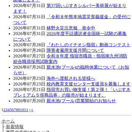
開催します！
2026年07月31日
第37回いぶすきシルバー美術展が始まり
ます！
2026年07月31日
「令和８年熊本地震災害義援金」の受付に
ついて
2026年07月31日
林野火災注意報 発令中
2026年07月31日
2026年度手話通訳者全国統一試験の募集
について
2026年07月28日
『わたしのイチオシ指宿』動画コンテスト
2026年07月28日
障害者雇用支援月間について
2026年07月27日
令和８年度 指宿市職員・指宿南九州消防
組合職員採用試験案内
2026年07月26日
親水池(プール)の臨時休業について（お知
らせ）
2026年07月23日
海外へ渡航される皆様へ
2026年07月23日
校内教育支援センター支援員を募集します
2026年07月21日
指宿市お買い物支援！第２弾！「いぶすき
プレミアム５倍商品券」の販売が始まります。
2026年07月20日
親水池(プール)営業開始のお知らせ
1
2
3
4
5
6
7
8
9
10
11
›
»
ホーム
├
新着情報