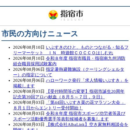
市民の方向けニュース
2026年08月10日
いぶすきのひと、ものとつながる・知るフ
リーマーケット ＩＮ 時遊館ＣＯＣＣＯはしむれ
2026年08月10日
令和８年度 指宿市職員・指宿南九州消防
組合職員採用試験案内
2026年08月06日
指定暑熱避難施設（クーリングシェルタ
ー）の指定について
2026年08月06日
ハローワーク発行「求人情報いぶすき」を
掲載します
2026年08月03日
【受付時間等の変更】指宿市誕生20周年
記念第39回アロハ献血（８月５～７日，９日）
2026年08月03日
「第44回いぶすき菜の花マラソン大会 」
８月１日からエントリー受付開始！
2026年08月03日
令和８年度 指宿市スポーツ功労者等及び
スポーツ活動優秀選手等表彰候補者を募集します
2026年08月03日
【株式会社AlbaLink】空き家無料相談会を