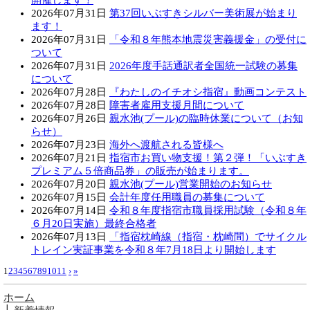
開催します！
2026年07月31日
第37回いぶすきシルバー美術展が始まり
ます！
2026年07月31日
「令和８年熊本地震災害義援金」の受付に
ついて
2026年07月31日
2026年度手話通訳者全国統一試験の募集
について
2026年07月28日
『わたしのイチオシ指宿』動画コンテスト
2026年07月28日
障害者雇用支援月間について
2026年07月26日
親水池(プール)の臨時休業について（お知
らせ）
2026年07月23日
海外へ渡航される皆様へ
2026年07月21日
指宿市お買い物支援！第２弾！「いぶすき
プレミアム５倍商品券」の販売が始まります。
2026年07月20日
親水池(プール)営業開始のお知らせ
2026年07月15日
会計年度任用職員の募集について
2026年07月14日
令和８年度指宿市職員採用試験（令和８年
６月20日実施）最終合格者
2026年07月13日
「指宿枕崎線（指宿・枕崎間）でサイクル
トレイン実証事業を令和８年7月18日より開始します
1
2
3
4
5
6
7
8
9
10
11
›
»
ホーム