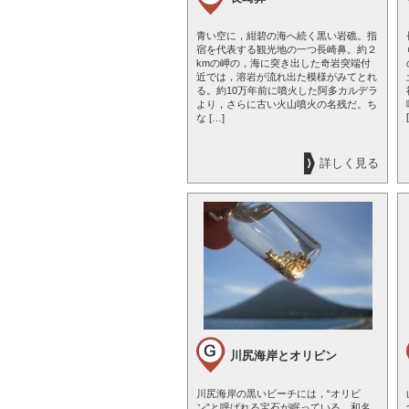
青い空に，紺碧の海へ続く黒い岩礁。指
宿を代表する観光地の一つ長崎鼻。約２
kmの岬の，海に突き出した奇岩突端付
近では，溶岩が流れ出た模様がみてとれ
る。約10万年前に噴火した阿多カルデラ
より，さらに古い火山噴火の名残だ。ち
な […]
詳しく見る
川尻海岸とオリビン
川尻海岸の黒いビーチには，“オリビ
ン”と呼ばれる宝石が眠っている。和名