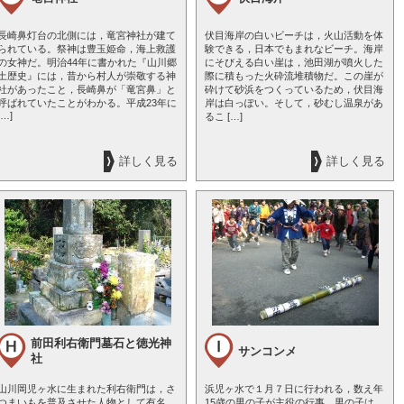
長崎鼻灯台の北側には，竜宮神社が建て
伏目海岸の白いビーチは，火山活動を体
られている。祭神は豊玉姫命，海上救護
験できる，日本でもまれなビーチ。海岸
の女神だ。明治44年に書かれた『山川郷
にそびえる白い崖は，池田湖が噴火した
土歴史』には，昔から村人が崇敬する神
際に積もった火砕流堆積物だ。この崖が
社があったこと，長崎鼻が「竜宮鼻」と
砕けて砂浜をつくっているため，伏目海
呼ばれていたことがわかる。平成23年に
岸は白っぽい。そして，砂むし温泉があ
[…]
るこ […]
詳しく見る
詳しく見る
前田利右衛門墓石と徳光神
サンコンメ
社
山川岡児ヶ水に生まれた利右衛門は，さ
浜児ヶ水で１月７日に行われる，数え年
つまいもを普及させた人物として有名
15歳の男の子が主役の行事。男の子は