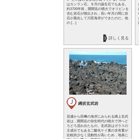
はカンラン石。８月の誕生石でもある。
約3700年前，開聞岳の噴火でオリビンを
含む岩石が噴出され，長い年月の間に岩
石が風化して川尻海岸ができたのだ。他
の […]
詳しく見る
縄状玄武岩
花瀬から田﨑の海岸にみられる縄上玄武
岩は，開聞岳の弥生時代の噴火で沖へど
ろどろ流れ出たもの。玄武岩はガラスの
主成分でもある二酸化ケイ素の含有量が
比較的少なく流動性が高いため，地表に