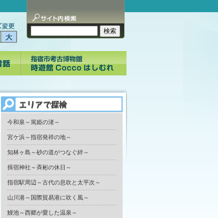
今和泉～篤姫の渚～
宮ケ浜～指宿発祥の地～
知林ヶ島～砂の道がつなぐ絆～
揖宿神社～斉彬の休日～
指宿駅周辺～古代の息吹と太平次～
山川港～国際貿易港に吹く風～
鰻池～西郷が愛した温泉～