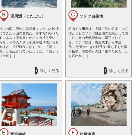
俣川洲（またごし）
ソテツ自生地
竹山の南に浮かぶ俣川洲は，竹山と同様
竹山や長﨑鼻は，大隈半島の佐多・内之
にできた火山の名残だ。海水で削られた
浦とともにソテツ自生地の北限として知
トンネル（海食洞）がポッカリと空いて
られ，国の天然記念物に指定されてい
おり，その大きさは小舟が通り抜けられ
る。ソテツ類は，古生代末から中生
るほど。江戸時代にはすでに，「俣川
代，“恐竜の生きた時代”に最も栄えた裸
洲」と表記されていたようだ。「俣」は
子植物。現世のものは「生きた化石」と
川や道 […]
も言われ […]
詳しく見る
詳しく見る
竜宮神社
伏目海岸