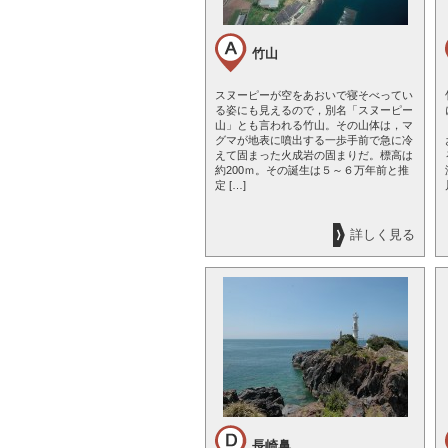
竹山
スヌーピーが空をあおいで寝そべってい
る姿にも見えるので，別名「スヌーピー
山」とも言われる竹山。その山体は，マ
グマが地表に噴出する一歩手前で急に冷
えて固まった火成岩の固まりだ。標高は
約200ｍ。その誕生は５～６万年前と推
定 […]
詳しく見る
長崎鼻