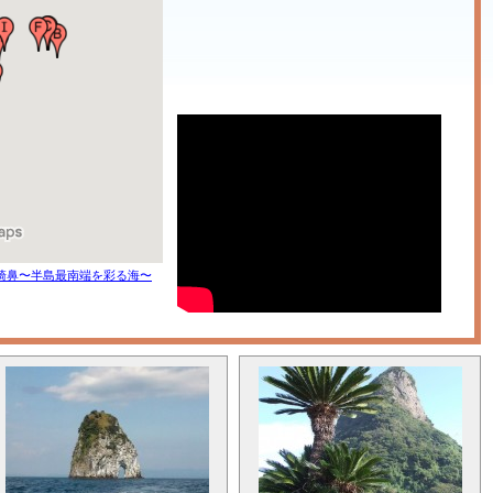
崎鼻〜半島最南端を彩る海〜