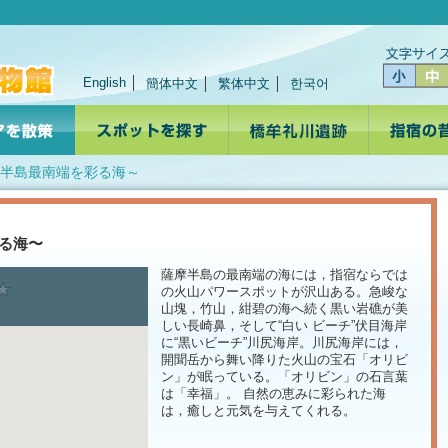
English
簡体中文
繁体中文
한국어
鼻～半島最南端を彩る海～
る海〜
薩摩半島の最南端の海には，指宿ならでは
の火山パワースポットが沢山ある。急峻な
山塊，竹山，紺碧の海へ続く黒い岩礁が美
しい長崎鼻，そして“白い ビーチ”伏目海岸
に“黒いビーチ”川尻海岸。川尻海岸には，
開聞岳から舞い降りた火山の宝石「オリビ
ン」が眠っている。「オリビン」の石言葉
は「幸福」。 自然の恵みに彩られた海
は，癒しと元気を与えてくれる。