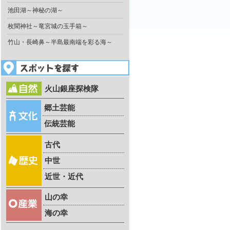
池田湖～神秘の湖～
枚聞神社～竜宮城の玉手箱～
竹山・長崎鼻～半島最南端を彩る海～
火山銀座探検隊
郷土芸能
伝統芸能
古代
中世
近世・近代
山の幸
海の幸