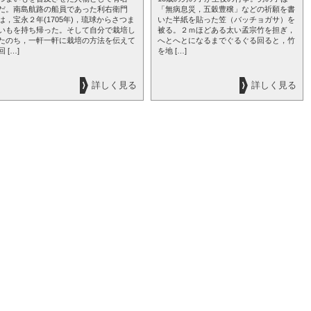
だ。南島航路の船員であった利右衛門
「無病息災，五穀豊穣」などの祈願を書
は，宝永２年(1705年)，琉球からさつま
いた半紙を貼った笠（バッチョガサ）を
いもを持ち帰った。そして自分で栽培し
被る。２ｍほどある太い孟宗竹を担ぎ，
たのち，一軒一軒に栽培の方法を伝えて
へとへとになるまでぐるぐる回ると，竹
回 […]
を地 […]
詳しく見る
詳しく見る