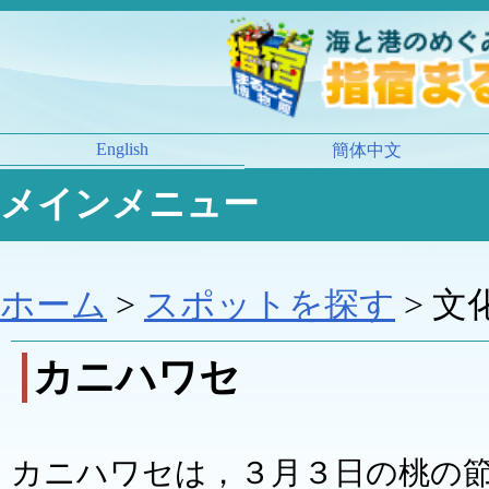
English
簡体中文
メインメニュー
ホーム
>
スポットを探す
> 文
カニハワセ
カニハワセは，３月３日の桃の