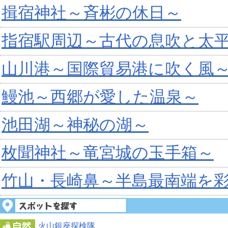
揖宿神社～斉彬の休日～
指宿駅周辺～古代の息吹と太
山川港～国際貿易港に吹く風
鰻池～西郷が愛した温泉～
池田湖～神秘の湖～
枚聞神社～竜宮城の玉手箱～
竹山・長崎鼻～半島最南端を
火山銀座探検隊