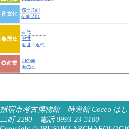
郷土芸能
伝統芸能
古代
中世
近世・近代
山の幸
海の幸
指宿市考古博物館 時遊館 Cocco はし
二町 2290 電話 0993-23-5100
Copyright © IBUSUKI ARCHAEOLOGICA