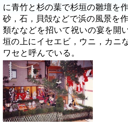
に青竹と杉の葉で杉垣の雛壇を
砂，石，貝殻などで浜の風景を
類ななどを招いて祝いの宴を開
垣の上にイセエビ，ウニ，カニ
ワセと呼んでいる。