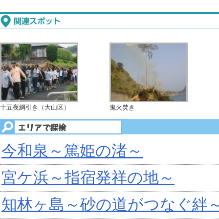
十五夜綱引き（大山区）
鬼火焚き
今和泉～篤姫の渚～
宮ケ浜～指宿発祥の地～
知林ヶ島～砂の道がつなぐ絆