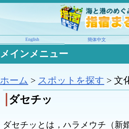
English
簡体中文
メインメニュー
ホーム
>
スポットを探す
> 文
ダセチッ
ダセチッとは，ハラメウチ（新