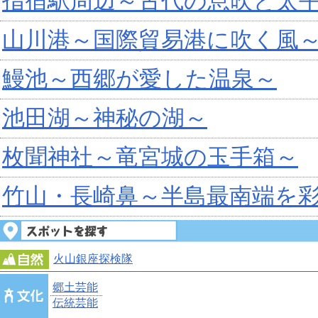
指宿駅周辺～古代の息吹と太
山川港～国際貿易港に吹く風
鰻池～西郷が愛した温泉～
池田湖～神秘の湖～
枚聞神社～竜宮城の玉手箱～
竹山・長崎鼻～半島最南端を
火山銀座探検隊
郷土芸能
伝統芸能