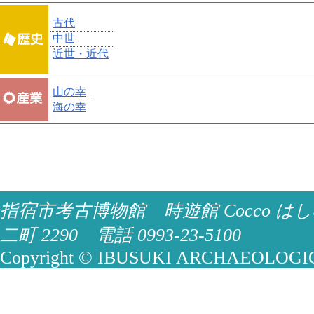
古代
中世
近世・近代
山の幸
海の幸
指宿市考古博物館 時遊館 Cocco はし
二町 2290 電話 0993-23-5100
Copyright © IBUSUKI ARCHAEOLOGICA