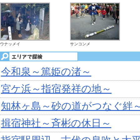
ウナッメイ
サンコンメ
今和泉～篤姫の渚～
宮ケ浜～指宿発祥の地～
知林ヶ島～砂の道がつなぐ絆
揖宿神社～斉彬の休日～