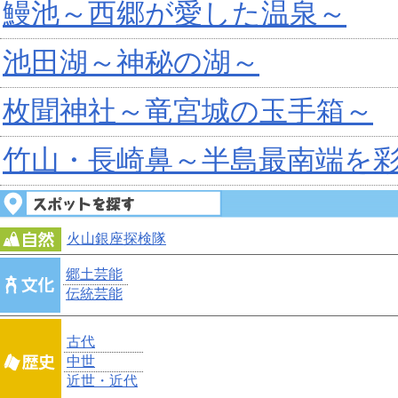
鰻池～西郷が愛した温泉～
池田湖～神秘の湖～
枚聞神社～竜宮城の玉手箱～
竹山・長崎鼻～半島最南端を
火山銀座探検隊
郷土芸能
伝統芸能
古代
中世
近世・近代