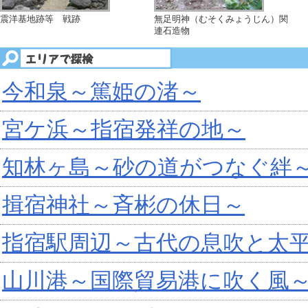
震洋基地跡等 戦跡
無足明神（むそくみょうじん）関
連石造物
今和泉～篤姫の渚～
宮ケ浜～指宿発祥の地～
知林ヶ島～砂の道がつなぐ絆
揖宿神社～斉彬の休日～
指宿駅周辺～古代の息吹と太
山川港～国際貿易港に吹く風