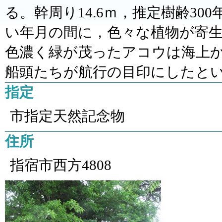
る。幹周り14.6ｍ，推定樹齢3
い年月の間に，色々な植物が寄
色濃く緑が茂ったアコウは海上
船頭たちが航行の目印にしたと
指定
市指定天然記念物
住所
指宿市西方4808