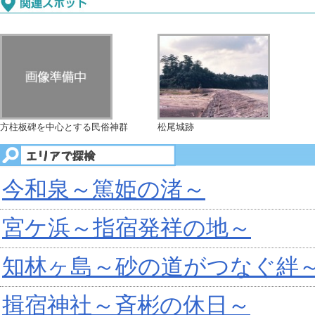
方柱板碑を中心とする民俗神群
松尾城跡
今和泉～篤姫の渚～
宮ケ浜～指宿発祥の地～
知林ヶ島～砂の道がつなぐ絆
揖宿神社～斉彬の休日～