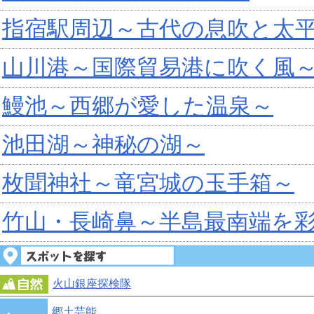
指宿駅周辺～古代の息吹と太
山川港～国際貿易港に吹く風
鰻池～西郷が愛した温泉～
池田湖～神秘の湖～
枚聞神社～竜宮城の玉手箱～
竹山・長崎鼻～半島最南端を
火山銀座探検隊
郷土芸能