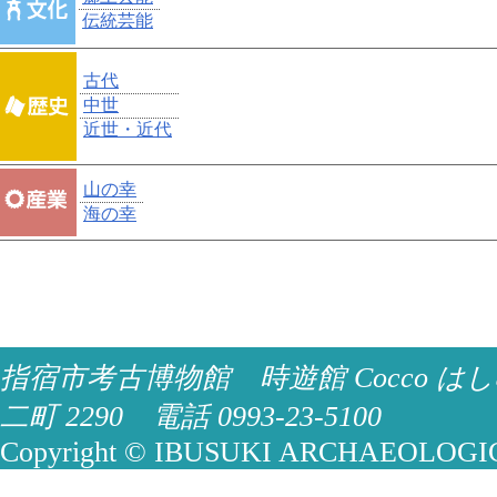
伝統芸能
古代
中世
近世・近代
山の幸
海の幸
指宿市考古博物館 時遊館 Cocco はし
二町 2290 電話 0993-23-5100
Copyright © IBUSUKI ARCHAEOLOGICA