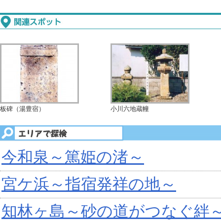
板碑（湯豊宿）
小川六地蔵幢
今和泉～篤姫の渚～
宮ケ浜～指宿発祥の地～
知林ヶ島～砂の道がつなぐ絆