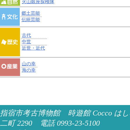
火山銀座探検隊
郷土芸能
伝統芸能
古代
中世
近世・近代
山の幸
海の幸
指宿市考古博物館 時遊館 Cocco はし
二町 2290 電話 0993-23-5100