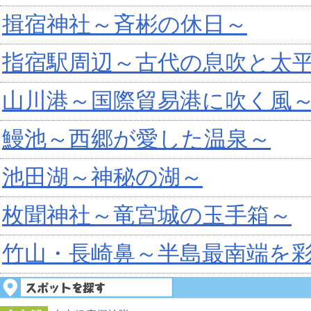
揖宿神社～斉彬の休日～
指宿駅周辺～古代の息吹と太
山川港～国際貿易港に吹く風
鰻池～西郷が愛した温泉～
池田湖～神秘の湖～
枚聞神社～竜宮城の玉手箱～
竹山・長崎鼻～半島最南端を