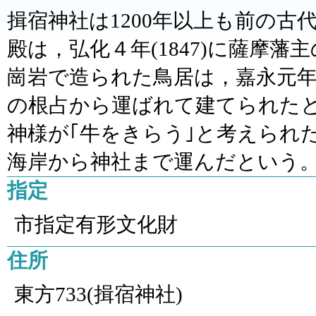
揖宿神社は1200年以上も前の
殿は，弘化４年(1847)に薩摩
崗岩で造られた鳥居は，嘉永元年(
の根占から運ばれて建てられた
神様が｢牛をきらう｣と考えられ
海岸から神社まで運んだという
指定
市指定有形文化財
住所
東方733(揖宿神社)