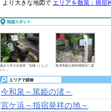
より大きな地図で
エリアを散策：揖宿
嘉永５年の水道管「石樋（いしど
島津斉彬公堀井碑新旧二基
い）」
今和泉～篤姫の渚～
宮ケ浜～指宿発祥の地～