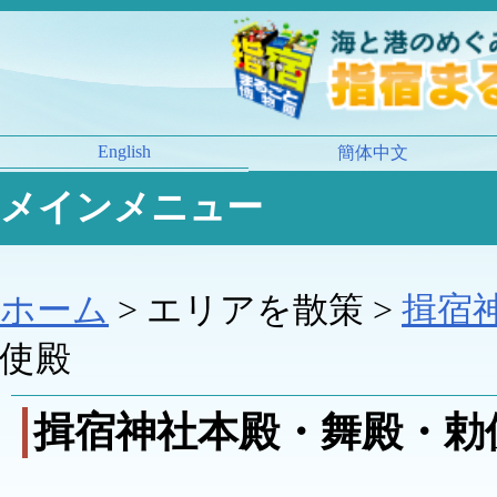
English
簡体中文
メインメニュー
ホーム
> エリアを散策 >
揖宿
使殿
揖宿神社本殿・舞殿・勅