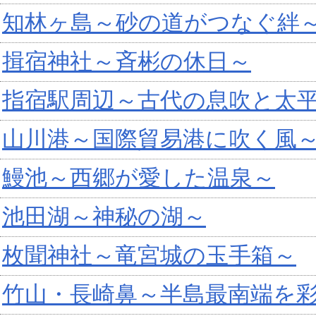
知林ヶ島～砂の道がつなぐ絆
揖宿神社～斉彬の休日～
指宿駅周辺～古代の息吹と太
山川港～国際貿易港に吹く風
鰻池～西郷が愛した温泉～
池田湖～神秘の湖～
枚聞神社～竜宮城の玉手箱～
竹山・長崎鼻～半島最南端を