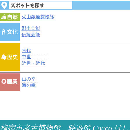
火山銀座探検隊
郷土芸能
伝統芸能
古代
中世
近世・近代
山の幸
海の幸
指宿市考古博物館 時遊館 Cocco はし