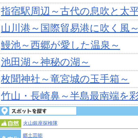
指宿駅周辺～古代の息吹と太
山川港～国際貿易港に吹く風
鰻池～西郷が愛した温泉～
池田湖～神秘の湖～
枚聞神社～竜宮城の玉手箱～
竹山・長崎鼻～半島最南端を
火山銀座探検隊
郷土芸能