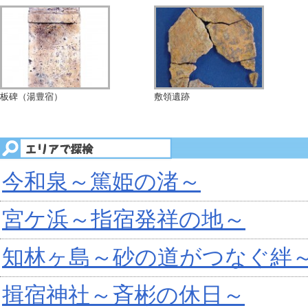
板碑（湯豊宿）
敷領遺跡
今和泉～篤姫の渚～
宮ケ浜～指宿発祥の地～
知林ヶ島～砂の道がつなぐ絆
揖宿神社～斉彬の休日～