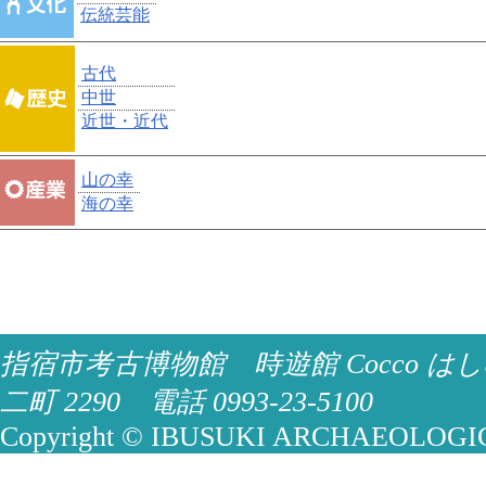
伝統芸能
古代
中世
近世・近代
山の幸
海の幸
指宿市考古博物館 時遊館 Cocco はし
二町 2290 電話 0993-23-5100
Copyright © IBUSUKI ARCHAEOLOGICA