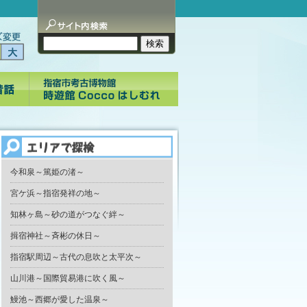
今和泉～篤姫の渚～
宮ケ浜～指宿発祥の地～
知林ヶ島～砂の道がつなぐ絆～
揖宿神社～斉彬の休日～
指宿駅周辺～古代の息吹と太平次～
山川港～国際貿易港に吹く風～
鰻池～西郷が愛した温泉～