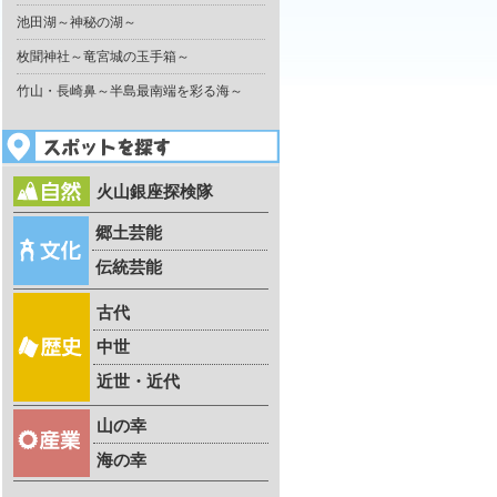
池田湖～神秘の湖～
枚聞神社～竜宮城の玉手箱～
竹山・長崎鼻～半島最南端を彩る海～
火山銀座探検隊
郷土芸能
伝統芸能
古代
中世
近世・近代
山の幸
海の幸