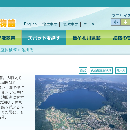
English
簡体中文
繁体中文
한국어
銀座探検隊
> 池田湖
自然
火山銀座探検隊
池田湖
年前。大噴火で
の周囲は約
に深い。湖の底に
。また，江戸時
，池田湖に対す
の湖や，神竜
舟船を浮ぶるを
，また忌む。も
り｣