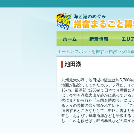
ホーム
>
スポットを探す
> 自然 >
火山
池田湖
九州最大の湖，池田湖の誕生は約5,700
地面が陥没してできたカルデラ湖だ。そ
15km。最深部は233ｍで日本で４番目
は，今でも湖底火山が静かに眠っている
代にまとめられた『三国名勝図会』には
る人々の畏怖の念が書かれている。 ｢こ
潜居するところなりとて…中略…古より
禁じ，および，舟車滄海などを語談する
し，これを侵せば，狂風暴風などの異変あ