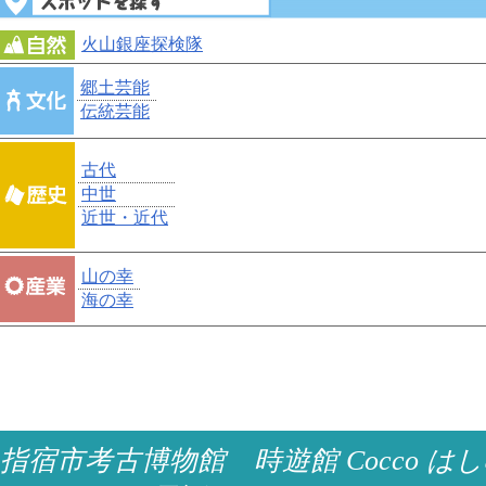
火山銀座探検隊
郷土芸能
伝統芸能
古代
中世
近世・近代
山の幸
海の幸
指宿市考古博物館 時遊館 Cocco はし