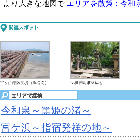
より大きな地図で
エリアを散策：今和
宮ヶ浜港防波堤（捍海隄）
今和泉島津家墓地
今和泉～篤姫の渚～
宮ケ浜～指宿発祥の地～