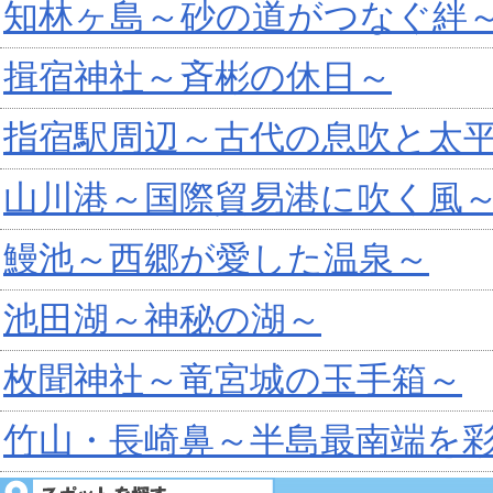
知林ヶ島～砂の道がつなぐ絆
揖宿神社～斉彬の休日～
指宿駅周辺～古代の息吹と太
山川港～国際貿易港に吹く風
鰻池～西郷が愛した温泉～
池田湖～神秘の湖～
枚聞神社～竜宮城の玉手箱～
竹山・長崎鼻～半島最南端を