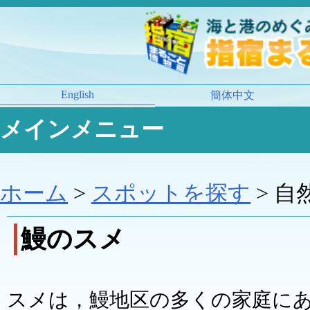
English
簡体中文
メインメニュー
ホーム
>
スポットを探す
> 自
鰻のスメ
スメは，鰻地区の多くの家庭に