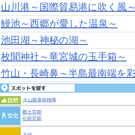
山川港～国際貿易港に吹く風
鰻池～西郷が愛した温泉～
池田湖～神秘の湖～
枚聞神社～竜宮城の玉手箱～
竹山・長崎鼻～半島最南端を
火山銀座探検隊
郷土芸能
伝統芸能
古代