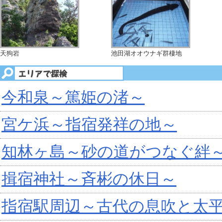
天狗岩
池田湖オオウナギ群棲地
今和泉～篤姫の渚～
宮ケ浜～指宿発祥の地～
知林ヶ島～砂の道がつなぐ絆
揖宿神社～斉彬の休日～
指宿駅周辺～古代の息吹と太