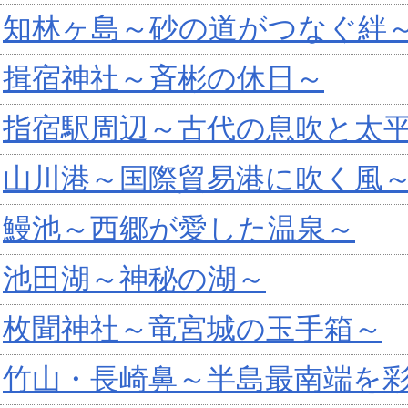
知林ヶ島～砂の道がつなぐ絆
揖宿神社～斉彬の休日～
指宿駅周辺～古代の息吹と太
山川港～国際貿易港に吹く風
鰻池～西郷が愛した温泉～
池田湖～神秘の湖～
枚聞神社～竜宮城の玉手箱～
竹山・長崎鼻～半島最南端を