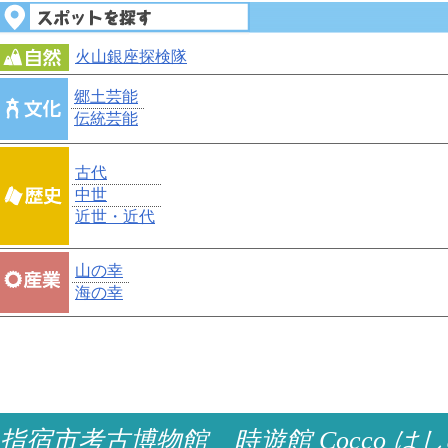
火山銀座探検隊
郷土芸能
伝統芸能
古代
中世
近世・近代
山の幸
海の幸
指宿市考古博物館 時遊館 Cocco はし