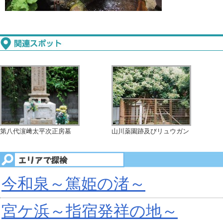
第八代濵﨑太平次正房墓
山川薬園跡及びリュウガン
今和泉～篤姫の渚～
宮ケ浜～指宿発祥の地～