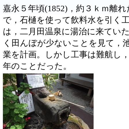
嘉永５年頃(1852)，約３ｋｍ
で，石樋を使って飲料水を引く工事
は，二月田温泉に湯治に来てい
く田んぼが少ないことを見て，
業を計画。しかし工事は難航し
年のことだった。