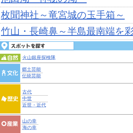
枚聞神社～竜宮城の玉手箱～
竹山・長崎鼻～半島最南端を
火山銀座探検隊
郷土芸能
伝統芸能
古代
中世
近世・近代
山の幸
海の幸