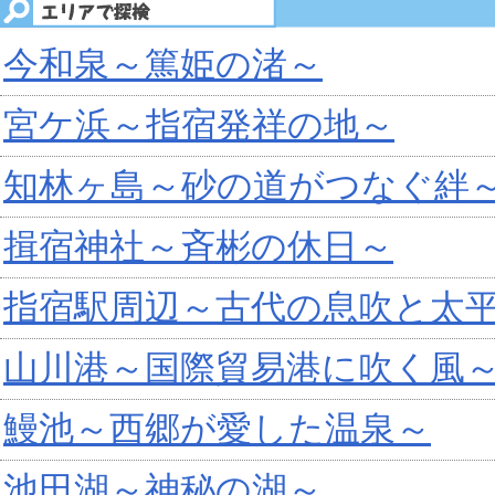
今和泉～篤姫の渚～
宮ケ浜～指宿発祥の地～
知林ヶ島～砂の道がつなぐ絆
揖宿神社～斉彬の休日～
指宿駅周辺～古代の息吹と太
山川港～国際貿易港に吹く風
鰻池～西郷が愛した温泉～
池田湖～神秘の湖～