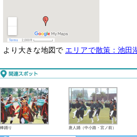
より大きな地図で
エリアで散策：池田
棒踊り
唐人踊（中小路・宮ノ前）