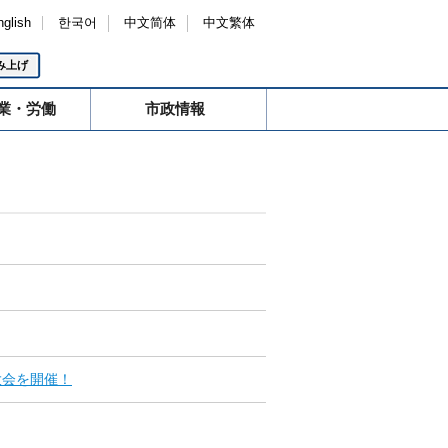
nglish
한국어
中文简体
中文繁体
み上げ
業・労働
市政情報
大会を開催！