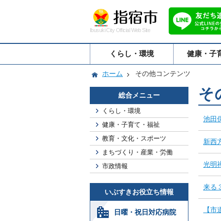
Ibusuki City Official Web Site
くらし・環境
健康・子
ホーム
その他コンテンツ
そ
総合メニュー
くらし・環境
池田
健康・子育て・福祉
教育・文化・スポーツ
新西
まちづくり・産業・労働
光明
市政情報
来る
いぶすきお役立ち情報
【市
日曜・祝日対応病院