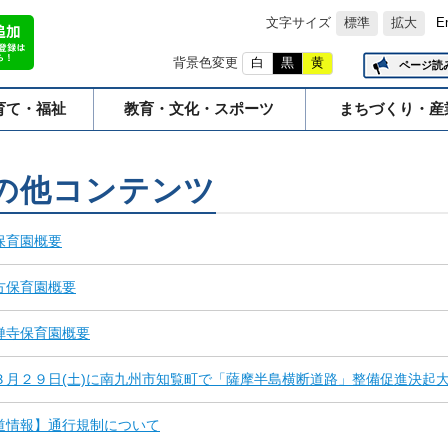
文字サイズ
標準
拡大
E
背景色変更
白
黒
黄
ページ読
育て・福祉
教育・文化・スポーツ
まちづくり・産
の他コンテンツ
保育園概要
方保育園概要
禅寺保育園概要
３月２９日(土)に南九州市知覧町で「薩摩半島横断道路」整備促進決起
道情報】通行規制について