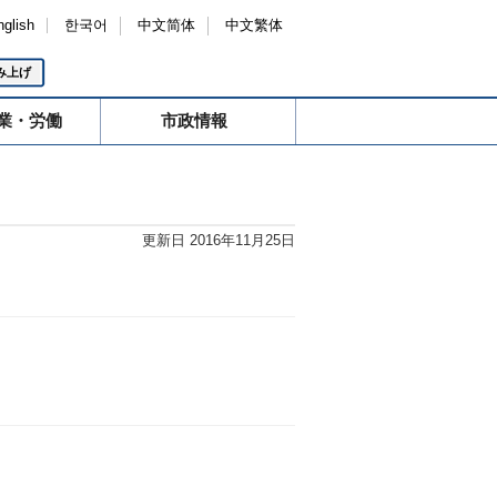
nglish
한국어
中文简体
中文繁体
み上げ
業・労働
市政情報
更新日 2016年11月25日