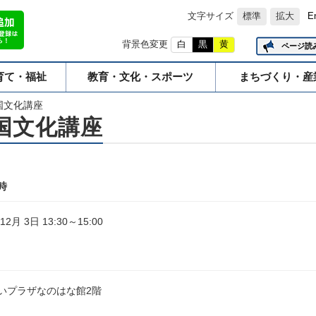
文字サイズ
標準
拡大
E
背景色変更
白
黒
黄
ページ読
育て・福祉
教育・文化・スポーツ
まちづくり・産
国文化講座
国文化講座
時
12月 3日 13:30～15:00
いプラザなのはな館2階