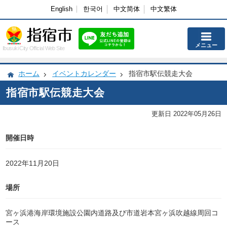
English
한국어
中文简体
中文繁体
メニュー
Ibusuki City Official Web Site
ホーム
イベントカレンダー
指宿市駅伝競走大会
指宿市駅伝競走大会
更新日 2022年05月26日
開催日時
2022年11月20日
場所
宮ヶ浜港海岸環境施設公園内道路及び市道岩本宮ヶ浜吹越線周回コ
ース