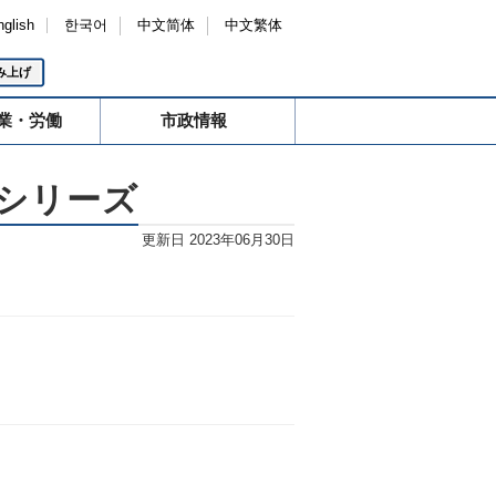
nglish
한국어
中文简体
中文繁体
み上げ
業・労働
市政情報
シリーズ
更新日 2023年06月30日