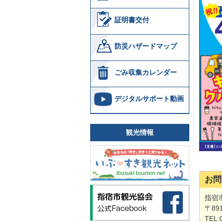
証明書交付
防災ハザードマップ
ごみ収集カレンダー
デジタルサポート動画
観光情報
お問
指宿
〒89
TEL: