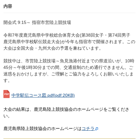
内容
開会式 9:15～ 指宿市営陸上競技場
令和7年度鹿児島県中学校総合体育大会(第38回女子・第74回男子
鹿児島県中学校駅伝競走大会)が今年も指宿市で開催されます。この
大会は全国大会・九州大会の予選を兼ねています。
競技中は、市営陸上競技場～魚見漁港付近までの県道沿いが、10時
45分～午後1時30分までの間、交通規制のため
通行できません。ご
迷惑をおかけしますが、ご理解とご協力をよろしくお願いいたしま
す。
中学駅伝コース図.pdf
(pdf:20KB)
大会の結果は、鹿児島陸上競技協会のホームページをご覧くださ
い。
鹿児島県陸上競技協会のホームページは
コチラ