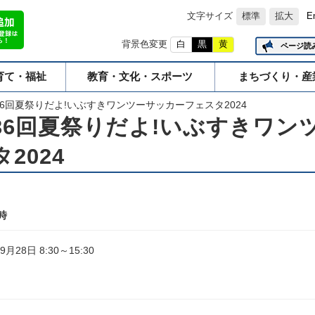
文字サイズ
標準
拡大
E
背景色変更
白
黒
黄
ページ読
育て・福祉
教育・文化・スポーツ
まちづくり・産
36回夏祭りだよ!いぶすきワンツーサッカーフェスタ2024
36回夏祭りだよ!いぶすきワン
2024
時
9月28日 8:30～15:30