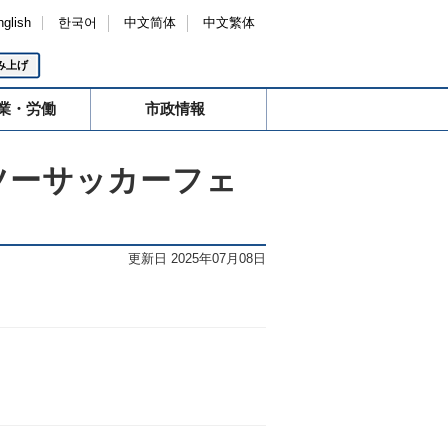
nglish
한국어
中文简体
中文繁体
み上げ
業・労働
市政情報
ツーサッカーフェ
更新日 2025年07月08日