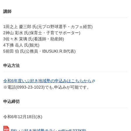
講師
1田之上 慶三郎 氏(元プロ野球選手・カフェ経営)
2神山 彩水 氏(保育士・子育てサポーター)
3佐々木 茉璃 氏(看護師・助産師)
4下拂 岳人 氏(観光)
5前田 伯 氏(公務員・IBUSUKI.R.B代表)
申込方法
令和6年度いぶ好き地域塾の申込みはこちらから
※電話(0993-23-1023)でも,申込みが可能です。
申込締切
令和6年12月18日(水)
R6いぶ好き地域塾チラシ.pdf
(pdf:333KB)