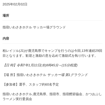
2025年02月02日
場所
指宿いわさきホテル サッカー場グラウンド
内容
柏レイソル(J1)
が鹿児島県でキャンプを行うのは今回,13年連続29回
目となります。歓迎と激励の意を込めて激励式を執り行います。
【日 時】令和7年1月22
日(水)8
時45
分
～(
15
分程度)
【場 所】指宿いわさきホテル
サッカー場 第1グラウンド
【
参加者】選手、スタッフ約60名予定
指宿いわさきホテル,鹿児島県、指宿市、指宿鰹節協会、
かつおぶし
ラーメン実行委員会