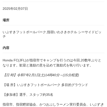
2025年02月07日
場所
いぶすきフットボールパーク,指宿いわさきホテル シーサイドピッ
チ
内容
Honda FC(JFL)
が指宿市でキャンプを行うのは今回,20数年ぶりと
なります。歓迎と激励の意を込めて激励式を執り行います。
【日 時】令和7年2月1
日(土)14
時40
分
～(
15
分程度)
【場 所】いぶすきフットボールパーク 多目的グラウンド
【
参加者】選手、スタッフ約35名
指宿市、指宿鰹節協会、
かつおぶしラーメン実行委員会、
いぶすき