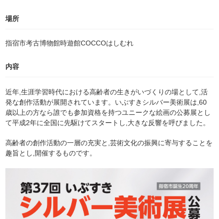
場所
指宿市考古博物館時遊館COCCOはしむれ
内容
近年,生涯学習時代における高齢者の生きがいづくりの場として,活
発な創作活動が展開されています。いぶすきシルバー美術展は,60
歳以上の方なら誰でも参加資格を持つユニークな絵画の公募展とし
て平成2年に全国に先駆けてスタートし,大きな反響を呼びました。
高齢者の創作活動の一層の充実と,芸術文化の振興に寄与することを
趣旨とし,開催するものです。