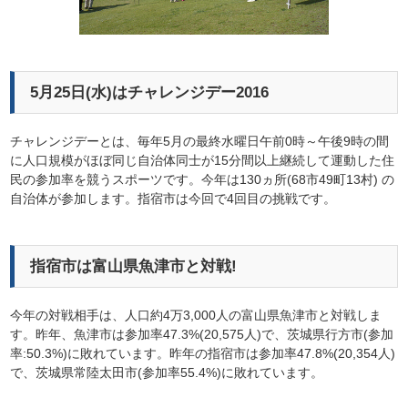
5月25日(水)はチャレンジデー2016
チャレンジデーとは、毎年5月の最終水曜日午前0時～午後9時の間
に人口規模がほぼ同じ自治体同士が15分間以上継続して運動した住
民の参加率を競うスポーツです。今年は130ヵ所(68市49町13村) の
自治体が参加します。指宿市は今回で4回目の挑戦です。
指宿市は富山県魚津市と対戦!
今年の対戦相手は、人口約4万3,000人の富山県魚津市と対戦しま
す。昨年、魚津市は参加率47.3%(20,575人)で、茨城県行方市(参加
率:50.3%)に敗れています。昨年の指宿市は参加率47.8%(20,354人)
で、茨城県常陸太田市(参加率55.4%)に敗れています。