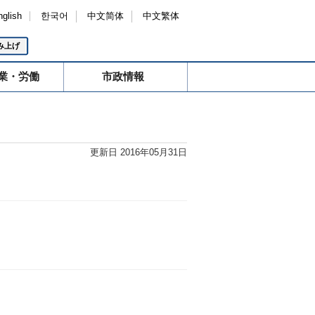
nglish
한국어
中文简体
中文繁体
み上げ
業・労働
市政情報
更新日 2016年05月31日