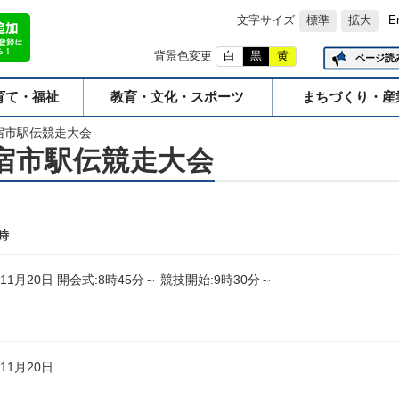
文字サイズ
標準
拡大
E
背景色変更
白
黒
黄
ページ読
育て・福祉
教育・文化・スポーツ
まちづくり・産
宿市駅伝競走大会
宿市駅伝競走大会
時
年11月20日 開会式:8時45分～ 競技開始:9時30分～
年11月20日