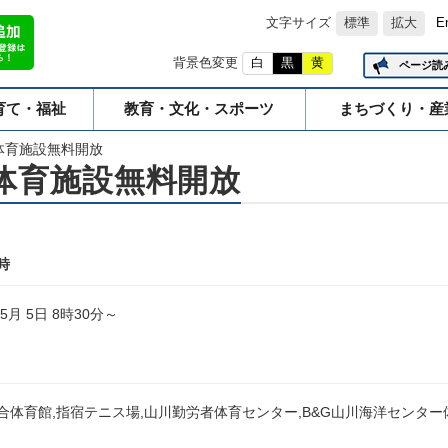
文字サイズ
標準
拡大
E
背景色変更
白
黒
黄
ページ読
育て・福祉
教育・文化・スポーツ
まちづくり・産
体育施設無料開放
体育施設無料開放
時
年5月 5日 8時30分～
合体育館,指宿テニス場,山川勤労者体育センター,B&G山川海洋センター