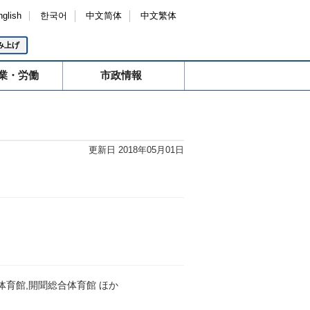
nglish
한국어
中文简体
中文繁体
み上げ
業・労働
市政情報
更新日 2018年05月01日
体育館,開聞総合体育館 ほか