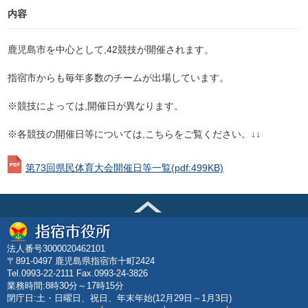
内容
鹿児島市を中心として,42競技が開催されます。
指宿市からも毎年多数のチームが出場しています。
※競技によっては,開催日が異なります。
※各競技の開催日等については,こちらをご覧ください。↓↓
第73回県民体育大会開催日等一覧
(pdf:499KB)
法人番号3000020462101
〒891-0497 鹿児島県指宿市十町2424
Tel.0993-22-2111 Fax.0993-24-3826
業務時間:8時30分～17時15分
閉庁日:土・日曜日、祝日、年末年始(12月29日～1月3日)