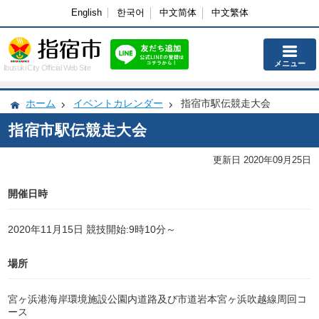
English
한국어
中文简体
中文繁体
メニュー
Ibusuki City Official Web Site
ホーム
イベントカレンダー
指宿市駅伝競走大会
指宿市駅伝競走大会
更新日 2020年09月25日
開催日時
2020年11月15日 競技開始:9時10分～
場所
宮ヶ浜港海岸環境施設公園内道路及び市道岩本宮ヶ浜吹越線周回コ
ース