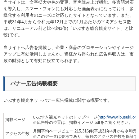
当サイトは、文字拡大や色の変更、音声読み上げ機能、多言語対応
を導入し、スマートフォンにも対応した画面表示になっており、多
様化する利用者のニーズに対応したサイトとなっています。また、
平成31年4月から令和元年12月までの1月あたりの平均アクセス数
は、リニューアル前と比べ約3倍(「いぶすき総合観光サイト」と比
較)です。
当サイトへ広告を掲載し、企業・商品のプロモーションやイメージ
アップに有効活用しませんか。皆様から得られた広告料収入は、市
政の財源として有効に役立てられます。
バナー広告掲載概要
いぶすき観光ネットバナー広告掲載に関する概要です。
いぶすき観光ネットのトップページ(
http://www.ibusuki.or.j
掲載ページ
※広告枠の位置は、掲載イメージ.pdfをご覧ください。
月間平均ページビュー 215,316件(平成31年4月から令和元
アクセス件数
※このデータは参考であり、毎月のアクセス件数を保証す