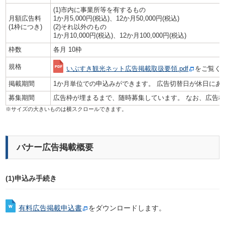
(1)市内に事業所等を有するもの
月額広告料
1か月5,000円(税込)、12か月50,000円(税込)
(1枠につき)
(2)それ以外のもの
1か月10,000円(税込)、12か月100,000円(税込)
枠数
各月 10枠
規格
いぶすき観光ネット広告掲載取扱要領.pdf
をご覧く
掲載期間
1か月単位での申込みができます。 広告切替日が休日にあ
募集期間
広告枠が埋まるまで、随時募集しています。 なお、広告
バナー広告掲載概要
(1)申込み手続き
有料広告掲載申込書
をダウンロードします。