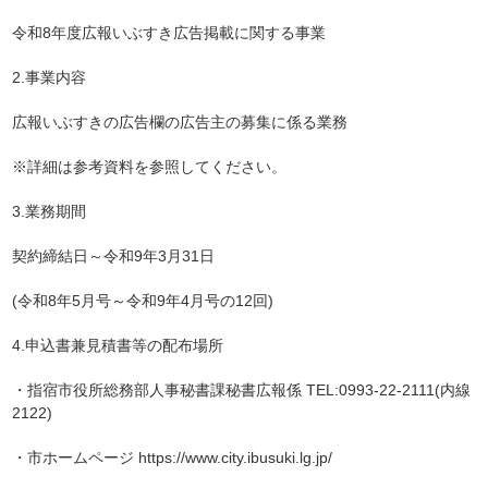
令和8年度広報いぶすき広告掲載に関する事業
2.事業内容
広報いぶすきの広告欄の広告主の募集に係る業務
※詳細は参考資料を参照してください。
3.業務期間
契約締結日～令和9年3月
31
日
(令和8年5月号～令和9年4月号の
12
回)
4.申込書兼見積書等の配布場所
・指宿市役所総務部
人事秘書課秘書広報係
TEL:
0993-22-2111
(内線
2
122
)
・市ホームページ
https://www.city.ibusuki.lg.jp/