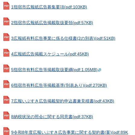
1指宿市広報紙広告募集要項
(pdf:103KB)
2指宿市広報紙広告掲載取扱要領
(pdf:57KB)
3広報紙有料広告事業に係る仕様書(2の別表)
(pdf:51KB)
4広報紙広告掲載スケジュール
(pdf:45KB)
5指宿市有料広告等掲載取扱要綱
(pdf:1.05MB)
6指宿市有料広告等掲載基準(別表あり)
(pdf:270KB)
7広報いぶすき広告掲載契約申込書兼見積書
(pdf:43KB)
8納税状況の照会に関する同意書
(pdf:37KB)
9令和8年度広報いぶすき広告事業に関する契約書(案)
(pdf:89K