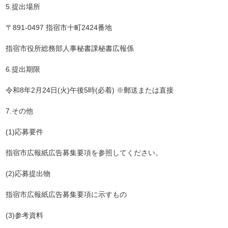
5.提出場所
〒
891-0497
指宿市十町
2424
番地
指宿市役所総務部人事秘書課秘書広報係
6.提出期限
令和8年2月
24
日(火)午後5時(必着) ※郵送または直接
7.その他
(1)応募要件
指宿市広報紙広告募集要項を参照してください。
(2)応募提出物
指宿市広報紙広告募集要項に示すもの
(3)参考資料