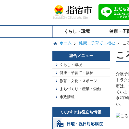
Ibusuki City Official Web Site
くらし・環境
健康・子
ホーム
健康・子育て・福祉
こ
こ
総合メニュー
くらし・環境
健康・子育て・福祉
介護予
トラク
教育・文化・スポーツ
市は、
まちづくり・産業・労働
ていま
市政情報
令和3
い。
いぶすきお役立ち情報
日曜・祝日対応病院