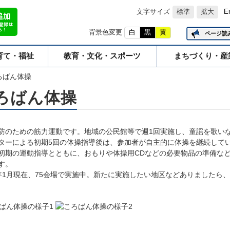
文字サイズ
標準
拡大
E
背景色変更
白
黒
黄
ページ読
育て・福祉
教育・文化・スポーツ
まちづくり・産
ろばん体操
ろばん体操
防のための筋力運動です。地域の公民館等で週1回実施し、童謡を歌い
ターによる初期5回の体操指導後は、参加者が自主的に体操を継続して
初期の運動指導とともに、おもりや体操用CDなどの必要物品の準備な
す。
年1月現在、75会場で実施中。新たに実施したい地区などありましたら