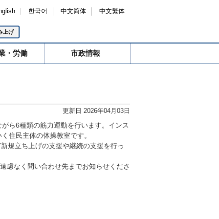
nglish
한국어
中文简体
中文繁体
み上げ
業・労働
市政情報
更新日 2026年04月03日
ながら6種類の筋力運動を行います。インス
いく住民主体の体操教室です。
ど新規立ち上げの支援や継続の支援を行っ
、遠慮なく問い合わせ先までお知らせくださ