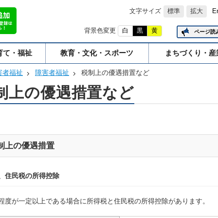
文字サイズ
標準
拡大
E
背景色変更
白
黒
黄
ページ読
育て・福祉
教育・文化・スポーツ
まちづくり・産
害者福祉
障害者福祉
税制上の優遇措置など
制上の優遇措置など
制上の優遇措置
、住民税の所得控除
程度が一定以上である場合に所得税と住民税の所得控除があります。