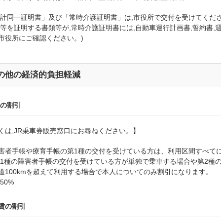
生計同一証明書」及び「常時介護証明書」は,市役所で交付を受けてくださ
勤等を証明する書類等が,常時介護証明書には,自動車運行計画書,誓約書
市役所にご確認ください。)
の他の経済的負担軽減
賃の割引
くは,JR乗車券販売窓口にお尋ねください。】
害者手帳や療育手帳の第1種の交付を受けている方は、利用区間すべて
第1種の障害者手帳の交付を受けている方が単独で乗車する場合や第2種
道100kmを超えて利用する場合で本人についてのみ割引になります。
50%
賃の割引