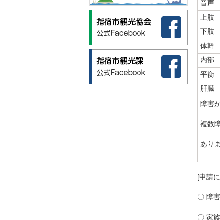
音声
上肢
下肢
体幹
内部
平衡
肝臓
障害
複数
あり
[申請
〇 障
〇 家