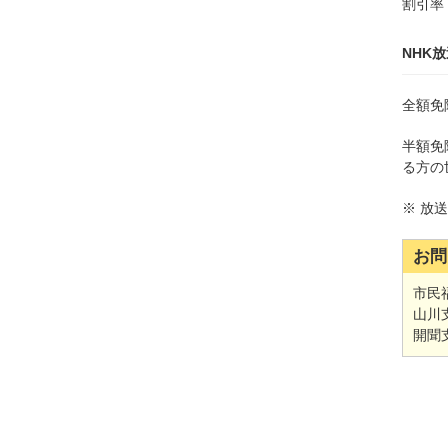
割引率 
NHK
全額免
半額免
る方の
※ 放
お問
市民福
山川支
開聞支