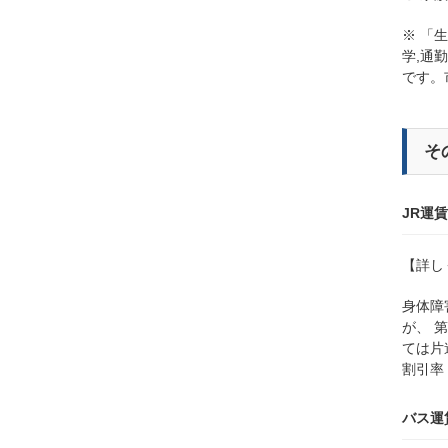
※ 「
学,通
です。
そ
JR運
【詳し
身体障
が、 
ては片
割引率 
バス運