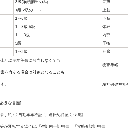
3級(喉頭摘出のみ)
音声
1級 2級の1・2
上肢
1～6級
下肢
1～3級 5級
体幹
1 ・ 3級
内部
3級
平衡
1～3級
肝臓
が上記に示す等級に該当しなくても,
療育手帳
障害を有する場合は対象となることも
ます。
精神保健福祉
に必要な書類]
害者手帳 〇 自動車車検証 〇 運転免許証 〇 印鑑
族等が運転する場合は,「生計同一証明書」「常時介護証明書」