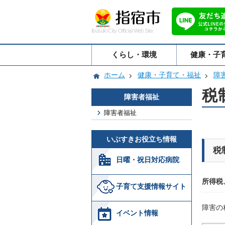
Ibusuki City Official Web Site
くらし・環境
健康・子
ホーム
健康・子育て・福祉
障
税
障害者福祉
障害者福祉
いぶすきお役立ち情報
税
日曜・祝日対応病院
所得税
子育て支援情報サイト
障害の
イベント情報