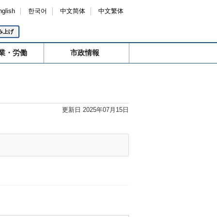
nglish
한국어
中文简体
中文繁体
み上げ
業・労働
市政情報
更新日 2025年07月15日