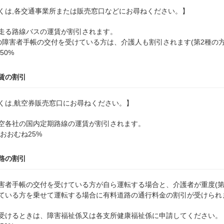
くは,各交通事業所または販売窓口などにお尋ねください。】
走る路線バスの運賃が割引されます。
の障害者手帳の交付を受けている方は、介護人も割引されます(第2種の
50%
賃の割引
くは,航空券販売窓口にお尋ねください。】
空各社の国内定期路線の運賃が割引されます。
 おおむね25%
路の割引
害者手帳の交付を受けている方が自ら運転する場合と、介護者が重度(第
ている方を乗せて運転する場合に有料道路の通行料金の割引が受けられ
受けるときは、障害福祉係又は各支所健康福祉係に申請してください。