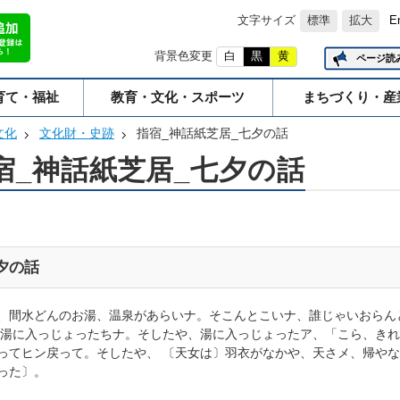
文字サイズ
標準
拡大
E
背景色変更
白
黒
黄
ページ読
育て・福祉
教育・文化・スポーツ
まちづくり・産
文化
文化財・史跡
指宿_神話紙芝居_七夕の話
宿_神話紙芝居_七夕の話
夕の話
、間水どんのお湯、温泉があらいナ。そこんとこいナ、誰じゃいおらん
お湯に入っじょったちナ。そしたや、湯に入っじょったア、「こら、き
ってヒン戻って。そしたや、 〔天女は〕羽衣がなかや、天さメ、帰やな
った〕。