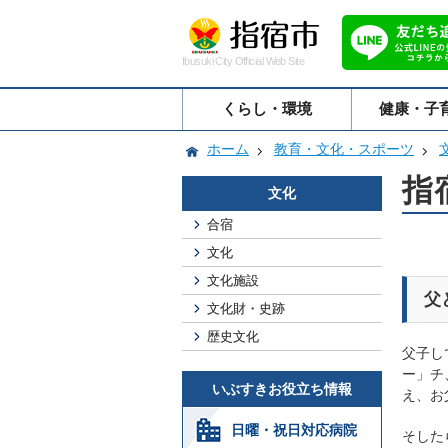
Ibusuki City Official Web Site
くらし・環境
健康・子
ホーム
教育・文化・スポーツ
指
文化
合宿
文化
文化施設
父
文化財・史跡
歴史文化
父子し
ー」チ
いぶすきお役立ち情報
え、お
日曜・祝日対応病院
そした