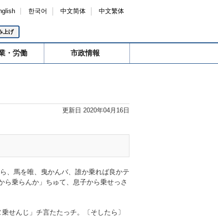
nglish
한국어
中文简体
中文繁体
み上げ
業・労働
市政情報
更新日 2020年04月16日
あら、馬を唯、曳かんバ、誰か乗れば良かテ
)から乗らんか」ちゅて、息子から乗せっさ
ヌ乗せんじ」チ言たたっチ。〔そしたら〕