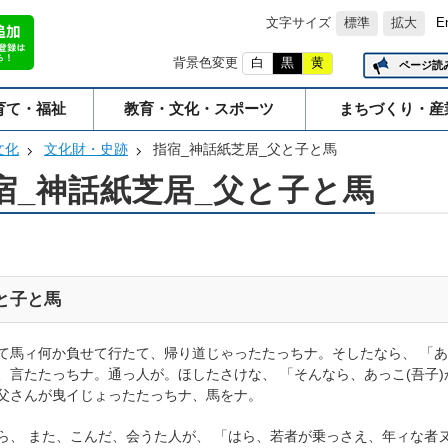
文字サイズ
標準
拡大
E
背景色変更
白
黒
黄
ページ読
育て・福祉
教育・文化・スポーツ
まちづくり・産
文化
文化財・史跡
指宿_神話紙芝居_父と子と馬
宿_神話紙芝居_父と子と馬
と子と馬
て馬ィ何か負せて行たて、帰り道じゃったたっちナ。そしたなら、 「
、言たたっちナ。通っ人が。ほしたさけな、 「そんなら、あっこ(吾子
父さんが曳イじょったたっちナ、馬をナ。
ら、 また、こんだ、会うた人が、 「はら、若者が乗っさえ、年ィな者