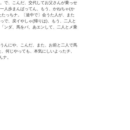
チ。で、こんだ、交代してお父さんが乗っせ
一人歩まんばってん、もう、かねちゃ(か
たたっちナ。〔途中で〕会うた人が、また
っで、戻イやしゃ(帰りは)、もう、二人と
、「ンダ、馬をバ、あエンして、二人とメ乗
「うんにや、こんだ、また、お前と二人で馬
事た、何じやっても、本気にしいよったチ、
んナ。