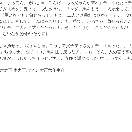
ゃ、まってん、そいじゃ。こんだ、 おっ父ゃんが乗れ」チ、ゆたたっ
子が〔馬を〕曳ィじょったさけな、 「ンダ。馬をもう、一人が乗って、
)〔重い物でも〕負せおって。もう、 二人とメ乗れば良かテー」チ、ゆ
なに〕。そして、「んにゃこりゃ、も、待て。 かねちゃ、負せっ行たた
が」チ、二人とメ乗ったたっちナ。そしたさけな、 こんだ会うた人が
、むいなか(かわいそうに)。
しゃ負せっ、 戻ィやしゃ、こうして父子乗っさえ」チ、〔言った〕。
!」ちゆっナ、 父子ヨロ、馬を担っ戻ったチ。---も、そん、人の言う
ん無かこっじゃっちゅっせいナ、こうゆう話ヲゆっかせたこっがあっも
 木之下 木之下ハツミ(大正六年生)〕