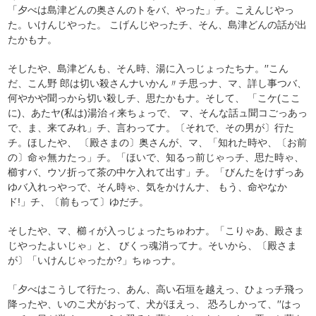
「夕べは島津どんの奥さんのトをバ、やった」チ。こえんじやっ
た。いけんじやった。 こげんじやったチ、そん、島津どんの話が出
たかもナ。
そしたや、島津どんも、そん時、湯に入っじょったちナ。′′こん
だ、こん野 郎は切い殺さんナいかん〃チ思っナ、マ、詳し事つバ、
何やかや聞っから切い殺しチ、思たかもナ。そして、 「こケ(ここ
に)、あたヤ(私は)湯治ィ来ちょっで、 マ、そんな話ュ聞コごっあっ
で、ま、来てみれ」チ、言わってナ。〔それで、その男が〕行た
チ。ほしたや、 〔殿さまの〕奥さんが、マ、「知れた時や、〔お前
の〕命ゃ無カたっ」チ。「ほいで、知るっ前じゃっチ、思た時ゃ、
櫛すバ、ウソ折って茶の中ケ入れて出す」チ。「びんたをけずっあ
ゆバ入れっやっで、そん時ゃ、気をかけんナ、 もう、命やなか
ド!」チ、〔前もって〕ゆだチ。
そしたや、マ、櫛ィが入っじょったちゅわナ。「こりゃあ、殿さま
じやったよいじゃ」と、 びくっ魂消ってナ。そいから、〔殿さま
が〕「いけんじゃったか?」ちゅっナ。
「夕べはこうして行たっ、あん、高い石垣を越えっ、ひょっチ飛っ
降ったや、いのこ犬がおって、犬がほえっ、 恐ろしかって、′′はっ