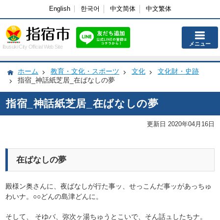
English
한국어
中文简体
中文繁体
メニュー
Ibusuki City Official Web Site
ホーム
教育・文化・スポーツ
文化
文化財・史跡
指宿_神話紙芝居_在ばなしの夢
指宿_神話紙芝居_在ばなしの夢
更新日 2020年04月16日
在ばなしの夢
殿様ン奥さんに、夜ばなしが行た事ッ、せっこんだ事ッがあっちゅ
わいナ。○○どんの島津どんに。
そして、 そゆバ、弥次ヶ湯ちゅうとこいで、そん話ュしたちナ。