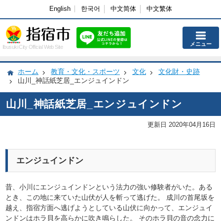
English
한국어
中文简体
中文繁体
メニュー
Ibusuki City Official Web Site
ホーム
教育・文化・スポーツ
文化
文化財・史跡
山川_神話紙芝居_エンジュインドン
山川_神話紙芝居_エンジュインドン
更新日 2020年04月16日
エンジュインドン
昔、小川にエンジュインドンという法力の強い修験者がいた。ある
とき、この地に来ていた山伏が人を斬って逃げた。 成川の首尾坂を
越え、指宿方面へ逃げようとしている山伏に向かって、エンジュイ
ンドンはホラ貝を高らかに吹き鳴らした。 そのホラ貝の音の念力に