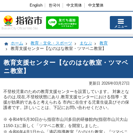
English
한국어
中文简体
中文繁体
メニュー
Ibusuki City Official Web Site
ホーム
教育・文化・スポーツ
まなぶ
教育
教育支援センター【なのはな教室・ツマベニ教室】
教育支援センター【なのはな教室・ツマベ
ニ教室】
更新日 2026年03月27日
不登校児童のための教育支援センターを設置しています。 対象とな
るのは,現在,不登校状態にあり,教育支援センターにおける指導・支
援が効果的であると考えられる 市内に在住する児童生徒及びその保
護者です。詳しいことは、下記にお問い合わせください。
※ 令和4年5月30日から指宿市山川多目的研修館内(指宿市山川大山
1150-1)に新しく「ツマベニ教室」を開室しました。
※ 令和6年4月1日から「適応指導教室『なのはな教室』『ツマベニ