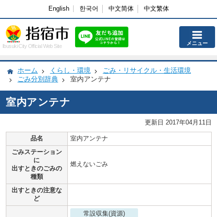
English
한국어
中文简体
中文繁体
メニュー
Ibusuki City Official Web Site
ホーム
くらし・環境
ごみ・リサイクル・生活環境
ごみ分別辞典
室内アンテナ
室内アンテナ
更新日 2017年04月11日
品名
室内アンテナ
ごみステーション
に
燃えないごみ
出すときのごみの
種類
出すときの注意な
ど
常設収集(資源)