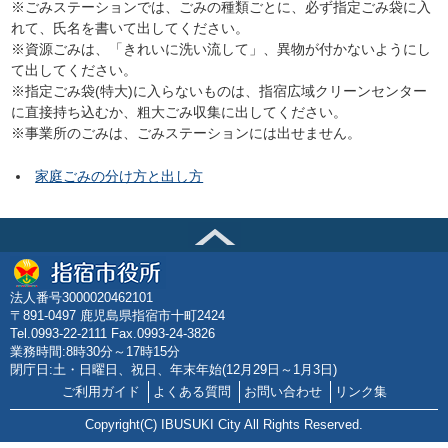
※ごみステーションでは、ごみの種類ごとに、必ず指定ごみ袋に入
れて、氏名を書いて出してください。
※資源ごみは、「きれいに洗い流して」、異物が付かないようにし
て出してください。
※指定ごみ袋(特大)に入らないものは、指宿広域クリーンセンター
に直接持ち込むか、粗大ごみ収集に出してください。
※事業所のごみは、ごみステーションには出せません。
家庭ごみの分け方と出し方
法人番号3000020462101
〒891-0497 鹿児島県指宿市十町2424
Tel.0993-22-2111 Fax.0993-24-3826
業務時間:8時30分～17時15分
閉庁日:土・日曜日、祝日、年末年始(12月29日～1月3日)
ご利用ガイド
よくある質問
お問い合わせ
リンク集
Copyright(C) IBUSUKI City All Rights Reserved.