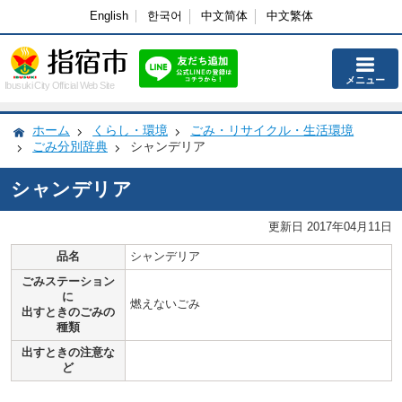
English
한국어
中文简体
中文繁体
メニュー
Ibusuki City Official Web Site
ホーム
くらし・環境
ごみ・リサイクル・生活環境
ごみ分別辞典
シャンデリア
シャンデリア
更新日 2017年04月11日
品名
シャンデリア
ごみステーション
に
燃えないごみ
出すときのごみの
種類
出すときの注意な
ど