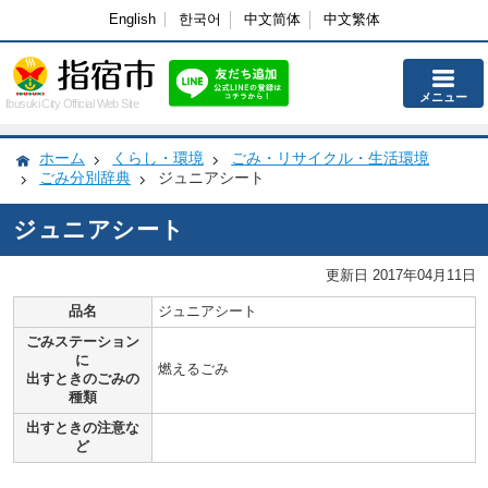
English
한국어
中文简体
中文繁体
メニュー
Ibusuki City Official Web Site
ホーム
くらし・環境
ごみ・リサイクル・生活環境
ごみ分別辞典
ジュニアシート
ジュニアシート
更新日 2017年04月11日
品名
ジュニアシート
ごみステーション
に
燃えるごみ
出すときのごみの
種類
出すときの注意な
ど