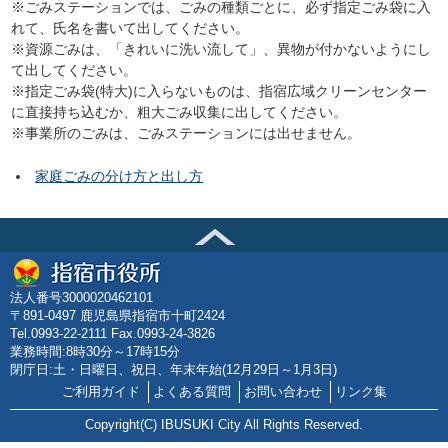
※ごみステーションでは、ごみの種類ごとに、必ず指定ごみ袋に入
れて、氏名を書いて出してください。
※資源ごみは、「きれいに洗い流して」、異物が付かないようにし
て出してください。
※指定ごみ袋(特大)に入らないものは、指宿広域クリーンセンター
に直接持ち込むか、粗大ごみ収集に出してください。
※事業所のごみは、ごみステーションには出せません。
家庭ごみの分け方と出し方
法人番号3000020462101
〒891-0497 鹿児島県指宿市十町2424
Tel.0993-22-2111 Fax.0993-24-3826
業務時間:8時30分～17時15分
閉庁日:土・日曜日、祝日、年末年始(12月29日～1月3日)
ご利用ガイド
よくある質問
お問い合わせ
リンク集
Copyright(C) IBUSUKI City All Rights Reserved.