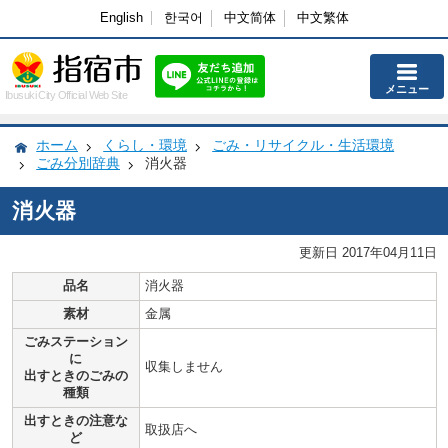
English
한국어
中文简体
中文繁体
メニュー
Ibusuki City Official Web Site
ホーム
くらし・環境
ごみ・リサイクル・生活環境
ごみ分別辞典
消火器
消火器
更新日 2017年04月11日
品名
消火器
素材
金属
ごみステーション
に
収集しません
出すときのごみの
種類
出すときの注意な
取扱店へ
ど