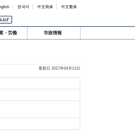
nglish
한국어
中文简体
中文繁体
み上げ
業・労働
市政情報
更新日 2017年04月11日