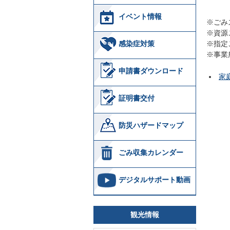
イベント情報
※ごみ
※資源
感染症対策
※指定
※事業
申請書ダウンロード
家
証明書交付
防災ハザードマップ
ごみ収集カレンダー
デジタルサポート動画
観光情報