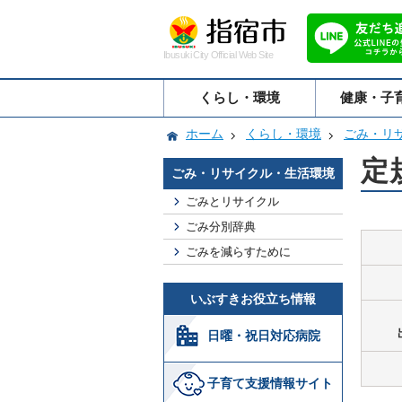
Ibusuki City Official Web Site
くらし・環境
健康・子
ホーム
くらし・環境
ごみ・リ
定
ごみ・リサイクル・生活環境
ごみとリサイクル
ごみ分別辞典
ごみを減らすために
いぶすきお役立ち情報
日曜・祝日対応病院
子育て支援情報サイト