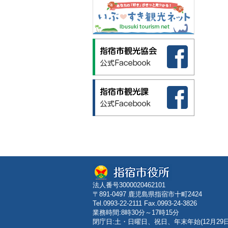
法人番号3000020462101
〒891-0497 鹿児島県指宿市十町2424
Tel.0993-22-2111 Fax.0993-24-3826
業務時間:8時30分～17時15分
閉庁日:土・日曜日、祝日、年末年始(12月29日