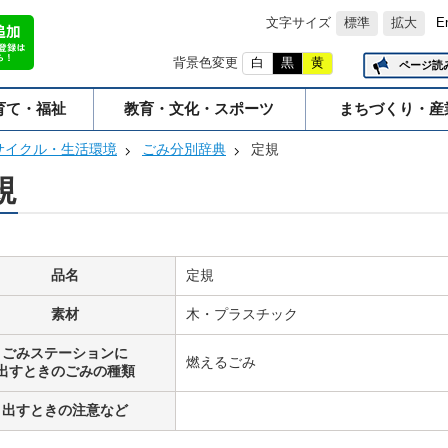
文字サイズ
標準
拡大
E
背景色変更
白
黒
黄
ページ読
育て・福祉
教育・文化・スポーツ
まちづくり・産
サイクル・生活環境
ごみ分別辞典
定規
規
品名
定規
素材
木・プラスチック
ごみステーションに
燃えるごみ
出すときのごみの種類
出すときの注意など