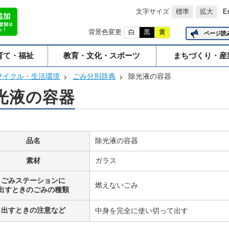
文字サイズ
標準
拡大
E
背景色変更
白
黒
黄
ページ読
育て・福祉
教育・文化・スポーツ
まちづくり・産
サイクル・生活環境
ごみ分別辞典
除光液の容器
光液の容器
品名
除光液の容器
素材
ガラス
ごみステーションに
燃えないごみ
出すときのごみの種類
出すときの注意など
中身を完全に使い切って出す