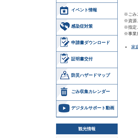
イベント情報
※ごみ
※資源
感染症対策
※指定
※事業
申請書ダウンロード
家
証明書交付
防災ハザードマップ
ごみ収集カレンダー
デジタルサポート動画
観光情報