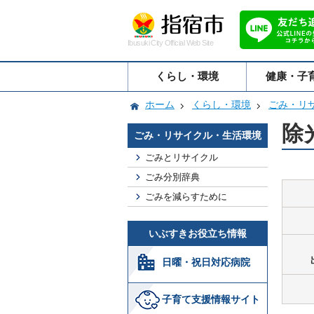
Ibusuki City Official Web Site
くらし・環境
健康・子
ホーム
くらし・環境
ごみ・リ
除
ごみ・リサイクル・生活環境
ごみとリサイクル
ごみ分別辞典
ごみを減らすために
いぶすきお役立ち情報
日曜・祝日対応病院
子育て支援情報サイト