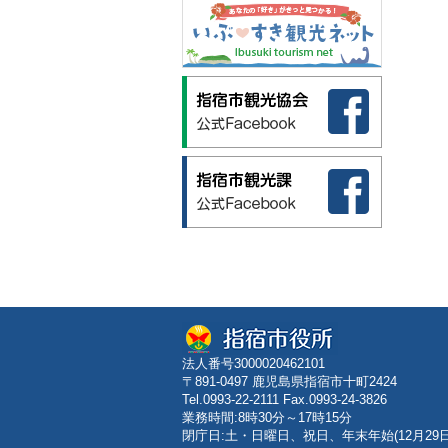
法人番号3000020462101
〒891-0497 鹿児島県指宿市十町2424
Tel.0993-22-2111 Fax.0993-24-3826
業務時間:8時30分～17時15分
閉庁日:土・日曜日、祝日、年末年始(12月29日