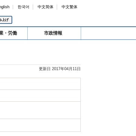
nglish
한국어
中文简体
中文繁体
み上げ
業・労働
市政情報
更新日 2017年04月11日