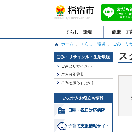
Ibusuki City Official Web Site
くらし・環境
健康・子
ホーム
くらし・環境
ごみ・リ
ス
ごみ・リサイクル・生活環境
ごみとリサイクル
ごみ分別辞典
ごみを減らすために
いぶすきお役立ち情報
日曜・祝日対応病院
子育て支援情報サイト