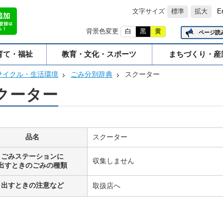
文字サイズ
標準
拡大
E
背景色変更
白
黒
黄
ページ読
育て・福祉
教育・文化・スポーツ
まちづくり・産
サイクル・生活環境
ごみ分別辞典
スクーター
クーター
品名
スクーター
ごみステーションに
収集しません
出すときのごみの種類
出すときの注意など
取扱店へ