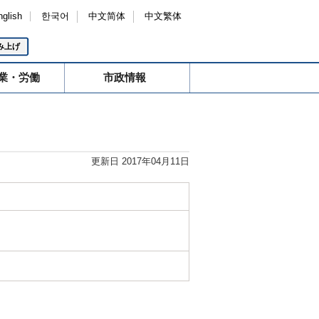
nglish
한국어
中文简体
中文繁体
み上げ
業・労働
市政情報
更新日 2017年04月11日