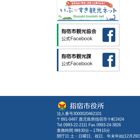
法人番号3000020462101
〒891-0497 鹿児島県指宿市十町2424
Tel.0993-22-2111 Fax.0993-24-3826
業務時間:8時30分～17時15分
閉庁日:土・日曜日、祝日、年末年始(12月29日